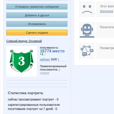
Lia85
Lonza
Этот блог
Отправить приватное сообщение
блогеров
.
Добавить в друзья
Игнорировать
brunia
ego
Посетит
Сделать подарок
Собачий форум: Основной
paradox85
porchya
популярность:
Посмотре
16774 место
+1 ↑
рейтинг
1628
?
Привилегированный
пользователь
3
Белль
Брид@
уровня
Статистика портрета:
КсюшаКай
Лю
сейчас просматривают портрет - 0
зарегистрированные пользователи
посетившие портрет за 7 дней - 0