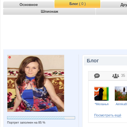
Блог
( 0 )
Основное
Др
Шпионаж
Блог
35
*Меланья
Airinka8
Посмотреть ещё
Портрет заполнен на 85 %